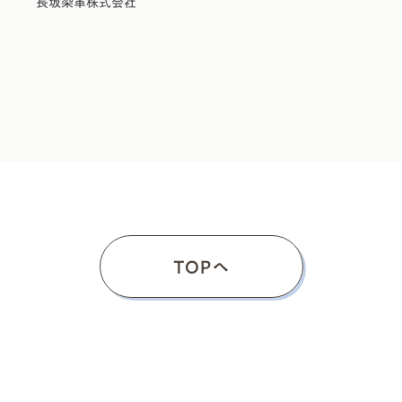
長坂染革株式会社
TOPヘ