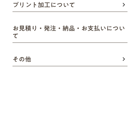
プリント加工について
keyboard_arrow_right
お見積り・発注・納品・お支払いについ
keyboard_arrow_right
て
その他
keyboard_arrow_right