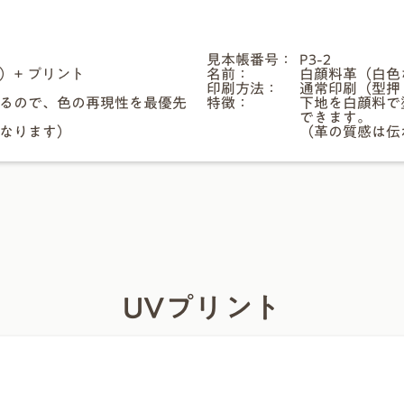
見本帳番号：
P3-2
）+ プリント
名前：
白顔料革（白色な
印刷方法：
通常印刷（型押
るので、色の再現性を最優先
特徴：
下地を白顔料で
できます。
なります）
（革の質感は伝
UVプリント