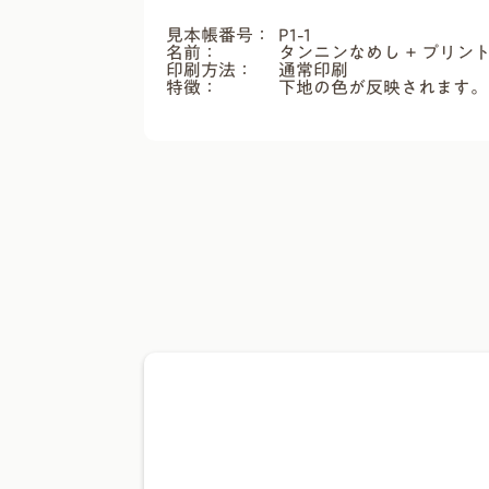
見本帳番号：
P1-1
名前：
タンニンなめし + プリン
印刷方法：
通常印刷
特徴：
下地の色が反映されます。