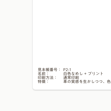
見本帳番号：
P2-1
名前：
白色なめし + プリント
印刷方法：
通常印刷
特徴：
革の質感を生かしつつ、色