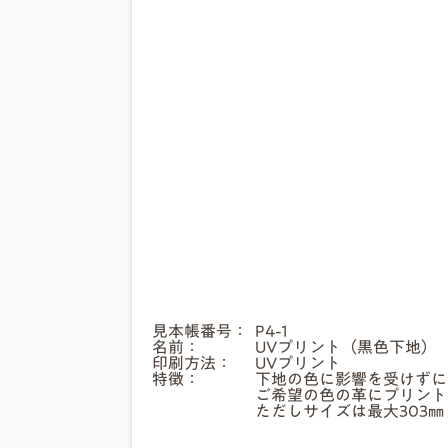
見本帳番号：
P4-1
名前：
UVプリント（黒色下地）
印刷方法：
UVプリント
特徴：
下地の色に影響を受けずに
ご希望の色の革にプリント
ただしサイズは最大303㎜