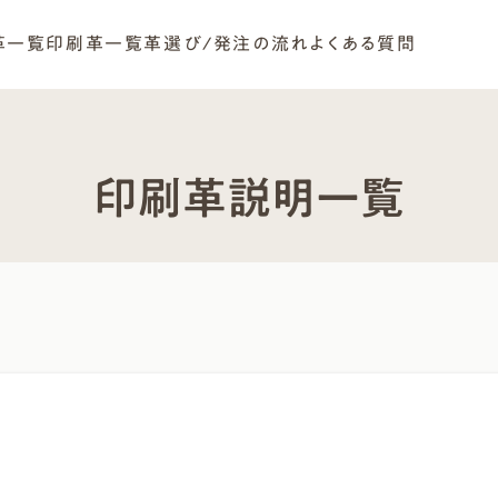
革一覧
印刷革一覧
革選び/発注の流れ
よくある質問
印刷革説明一覧