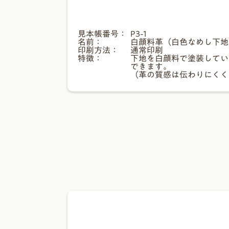
見本帳番号：
P3-1
名前：
白顔料革（白色なめし下地
印刷方法：
通常印刷
特徴：
下地を白顔料で塗装してい
できます。
（革の質感は伝わりにくく