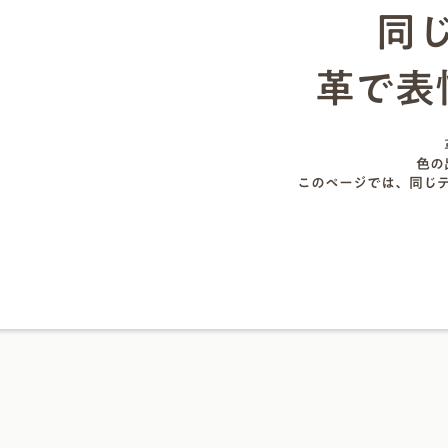
同
革で表
色の
このページでは、同じ