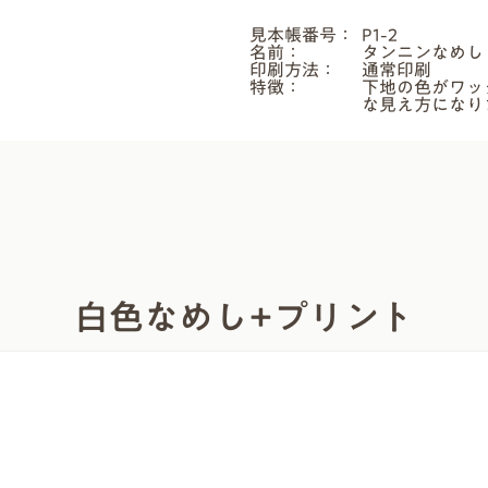
見本帳番号：
P1-2
ト
名前：
タンニンなめし 
印刷方法：
通常印刷
特徴：
下地の色がワッ
な見え方になり
白色なめし+プリント