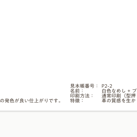
見本帳番号：
P2-2
名前：
白色なめし + プ
印刷方法：
通常印刷（型押
の発色が良い仕上がりです。
特徴：
革の質感を生か