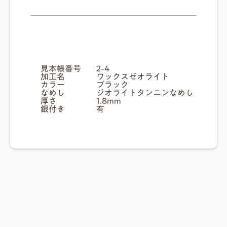
見本帳番号
2-4
加工名
ワックスゼオライト
カラー
ブラック
なめし
ジオライトタンニンなめし
厚さ
1.8mm
銀付き
有