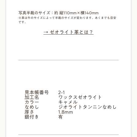
写真半裁のサイズ：
約 縦110mm×横140mm
※革は牛のサイズによって半裁のサイズが変わります。あくまでも目安
です。
→ ゼオライト革とは？
見本帳番号
2-1
加工名
ワックスゼオライト
カラー
キャメル
なめし
ジオライトタンニンなめし
厚さ
1.8mm
銀付き
有